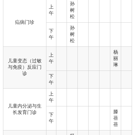
孙
上
树
午
松
疝病门珍
孙
下
树
午
松
杨
上
丽
儿童变态（过敏
午
琳
与免疫）反应门
诊
下
午
上
午
儿童内分泌与生
滕
长发育门诊
下
蓓
午
蓓