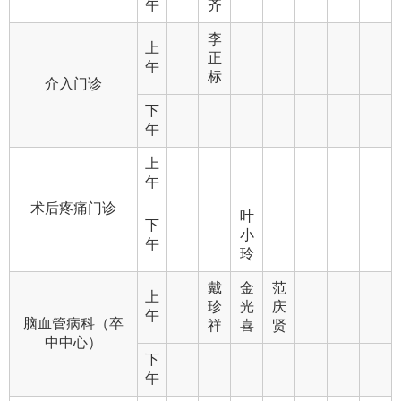
午
齐
李
上
正
午
标
介入门诊
下
午
上
午
术后疼痛门诊
叶
下
小
午
玲
戴
金
范
上
珍
光
庆
午
脑血管病科（卒
祥
喜
贤
中中心）
下
午