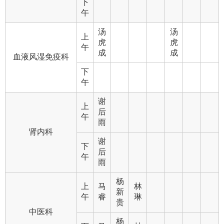
下
午
汤
汤
上
虎
虎
午
成
成
血液风湿免疫科
下
午
谢
上
后
午
雨
肾内科
谢
下
后
午
雨
杨
上
马
林
新
午
睿
琳
贵
中医科
杨