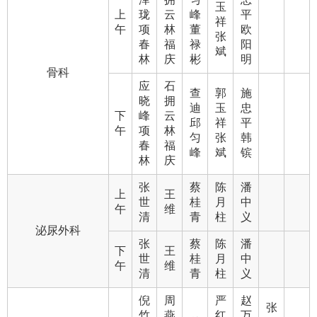
玉
上
珑
云
峰
平
祥
午
项
林
董
欧
张
春
福
禄
阳
斌
林
庆
彬
明
骨科
应
石
查
郭
施
晓
拥
迪
玉
忠
下
峰
云
邱
祥
平
午
项
林
匀
张
韩
春
福
峰
斌
镔
林
庆
张
蔡
陈
潘
上
王
世
桂
月
中
午
维
清
青
柱
义
泌尿外科
张
蔡
陈
潘
下
王
世
桂
月
中
午
维
清
青
柱
义
倪
周
严
赵
张
竹
燕
红
万