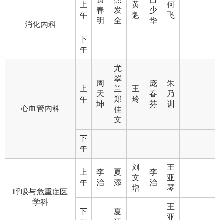
上
黄
何
春
发
少
午
魁
飞
明
全
华
消化内科
下
午
尤
翠
周
庞
朱
上
兰
王
天
春
乃
午
郑
玲
坤
芬
训
心血管内科
佳
文
下
午
刘
王
上
李
夏
李
文
亚
午
治
添
治
增
琴
呼吸与危重症医
学科
王
下
夏
亚