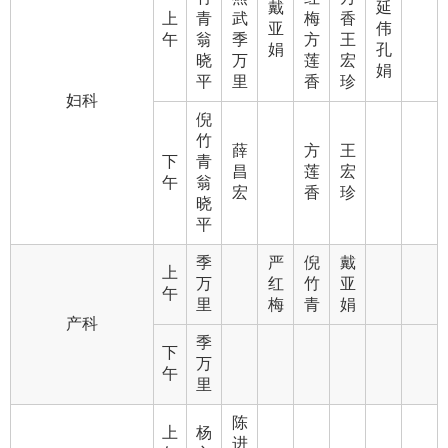
戴
延
上
青
武
梅
香
亚
伟
午
翁
季
方
王
娟
孔
晓
万
莲
宏
娟
平
里
香
珍
妇科
倪
竹
薛
方
王
下
青
昌
莲
宏
午
翁
宏
香
珍
晓
平
季
严
倪
戴
上
万
红
竹
亚
午
里
梅
青
娟
产科
季
下
万
午
里
陈
上
杨
进