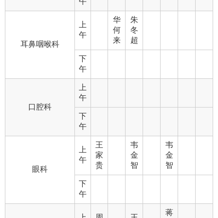
午
华
朱
上
何
冬
午
来
超
耳鼻咽喉科
下
午
上
午
口腔科
下
午
王
韦
韦
上
家
金
金
午
贵
智
智
眼科
下
午
蒋
上
周
王