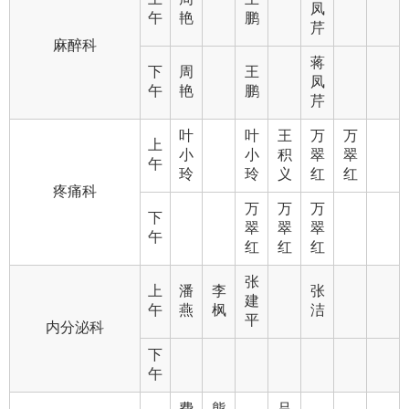
凤
午
艳
鹏
芹
麻醉科
蒋
下
周
王
凤
午
艳
鹏
芹
叶
叶
王
万
万
上
小
小
积
翠
翠
午
玲
玲
义
红
红
疼痛科
万
万
万
下
翠
翠
翠
午
红
红
红
张
上
潘
李
张
建
午
燕
枫
洁
平
内分泌科
下
午
费
熊
吕