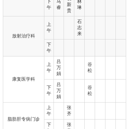
下
马
林
新
午
睿
琳
贵
石
上
志
午
来
放射治疗科
下
午
吕
上
谷
万
午
松
娟
康复医学科
吕
下
谷
万
午
松
娟
上
张
午
齐
脂肪肝专病门诊
下
张