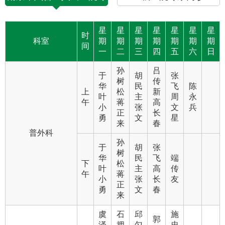
互动平台
家专科门诊表
人力资源
星
星
星
星
星
星
星
时
科室
期
期
期
期
期
期
期
视频点播
间
一
二
三
四
五
六
日
孙
吕
于
胡
张
树
传
华
民
飞
陈
上
松
新
叶
主
周
永
午
蒋
高
小
张
文
兵
正
长
勇
文
星
来
春
普外科
孙
于
胡
张
树
华
民
飞
端
下
松
叶
主
高
传
午
蒋
小
张
长
友
正
勇
文
春
来
虞
石
邱
施
郭
泽
拥
匀
忠