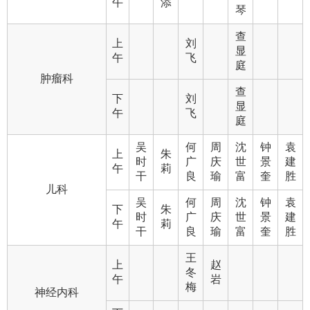
午
添
琴
查
上
刘
显
午
飞
庭
肿瘤科
查
下
刘
显
午
飞
庭
吴
何
周
沈
钟
袁
上
朱
时
广
庆
世
景
建
午
莉
干
良
瑜
富
奎
胜
儿科
吴
何
周
沈
钟
袁
下
朱
时
广
庆
世
景
建
午
莉
干
良
瑜
富
奎
胜
王
上
赵
冬
午
岩
梅
神经内科