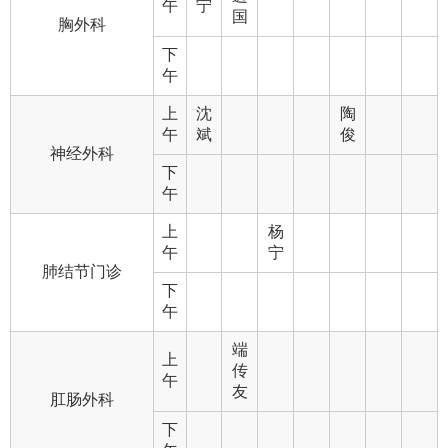
午
宁
国
胸外科
下
午
上
沈
陶
午
斌
俊
神经外科
下
午
上
杨
午
宁
肺结节门诊
下
午
端
上
传
午
友
肛肠外科
下