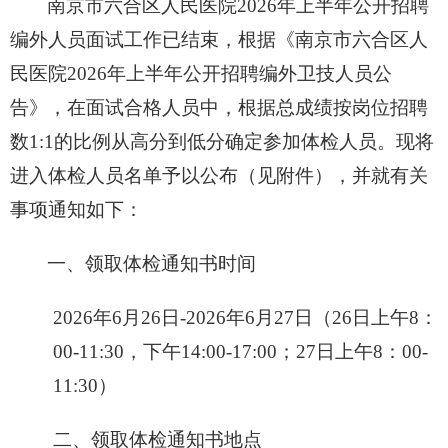
互动平台
南京市六合区人民医院
2026
年上半年公开招聘
编外人员面试工作已结束，根据《南京市六合区人
人力资源
民医院
2026
年上半年公开招聘编外卫技人员公
视频点播
告》，在面试合格人员中，根据总成绩按岗位招聘
数
1:1
的比例从高分到低分确定参加体检人员。现将
进入体检人员名单予以公布（见附件），并就有关
事项通知如下：
一、
领取体检通知书时间
2026
年
6
月
26
日
-2026
年
6
月
27
日（
26
日上午
8
：
00-11:30
，
下午
14:00-17:00
；
27
日
上午
8
：
00-
11:30
）
二、领取体检通知书地点