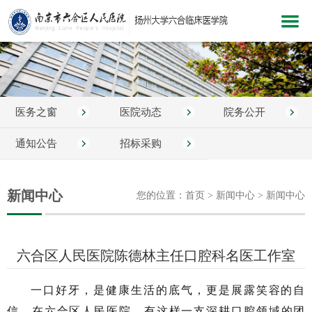
网站首页
医院概况
医务之窗
医院动态
院务公开
新闻中心
科室介绍
通知公告
招标采购
党建文化
新闻中心
您的位置：首页 > 新闻中心 > 新闻中心
医院服务
医疗护理
六合区人民医院陈德林主任口腔科名医工作室
教学科研
健康指南
一口好牙，是健康生活的底气，更是展露笑容的自
信。在六合区人民医院，有这样一支深耕口腔领域的团